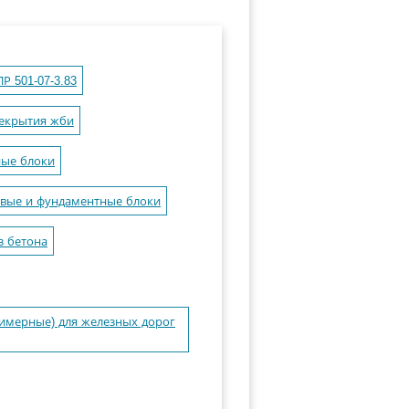
 501-07-3.83
рекрытия жби
ные блоки
вые и фундаментные блоки
з бетона
имерные) для железных дорог