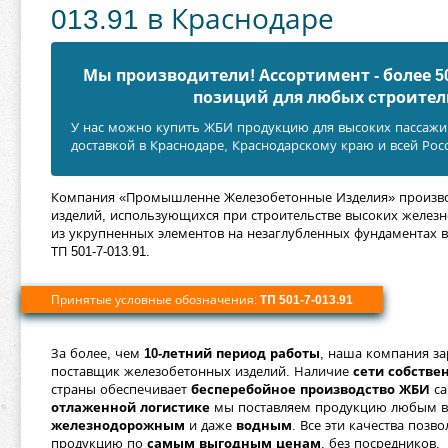
013.91 в Краснодаре
Мы производители! Ассортимент - более 
позиций для любых cтроител
У нас можно купить ЖБИ продукцию для высоких пассажир
доставкой в Краснодаре, Краснодарскому краю и всей Рос
Компания «Промышленне Железобетонные Изделия» производ
изделий, использующихся при строительстве высоких желе
из укрупненных элементов на незаглубленных фундаментах в
ТП 501-7-013.91.
Принятые условные обозначения:
ТП 501-7-013.91
За более, чем
10-летний период работы
, наша компания з
поставщик железобетонных изделий. Наличие
сети собств
страны обеспечивает
бесперебойное производство ЖБИ
са
отлаженной логистике
мы поставляем продукцию любым в
железнодорожным
и даже
водным
. Все эти качества позв
продукцию по
самым выгодным ценам
, без посредников.