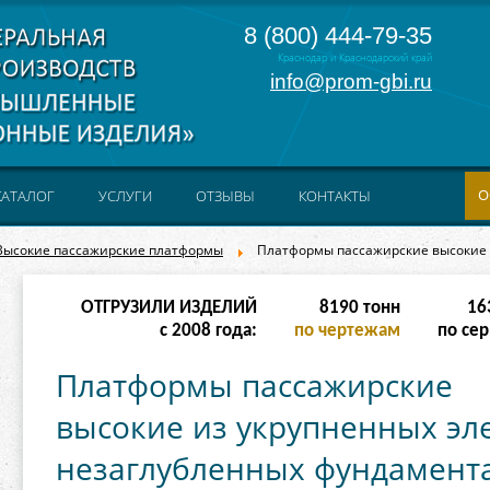
8 (800) 444-79-35
Краснодар и Краснодарский край
info@prom-gbi.ru
О
КАТАЛОГ
УСЛУГИ
ОТЗЫВЫ
КОНТАКТЫ
Высокие пассажирские платформы
Платформы пассажирские высокие 
ОТГРУЗИЛИ ИЗДЕЛИЙ
16382
тонн
32
с 2008 года:
по чертежам
по сер
Платформы пассажирские
высокие из укрупненных эл
незаглубленных фундаментах