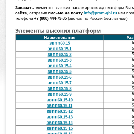
Заказать
элементы высоких пассажирских жд-платформ Вы 
сайте
, отправив
письмо на почту
info@prom-gbi.ru
или поз
телефона
+7 (800) 444-79-35
(звонок по России бесплатный).
Элементы высоких платформ
Наименование
Раз
5
ЗВПП60.15
5
ЗВПП60.15-1
5
ЗВПП60.15-2
5
ЗВПП60.15-3
5
ЗВПП60.15-4
5
ЗВПП60.15-5
5
ЗВПП60.15-6
5
ЗВПП60.15-7
5
ЗВПП60.15-8
5
ЗВПП60.15-9
5
ЗВПП60.15-10
5
ЗВПП60.15-11
5
ЗВПП60.15-12
5
ЗВПП60.15-13
5
ЗВПП60.15-14
5
ЗВПП60.15-15
5