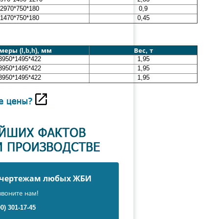
2970*750*180
0,9
1470*750*180
0,45
меры (l,b,h), мм
Вес, т
3950*1495*422
1,95
3950*1495*422
1,95
3950*1495*422
1,95
о чертежам любых ЖБИ
звоните нам!
00) 301-17-45