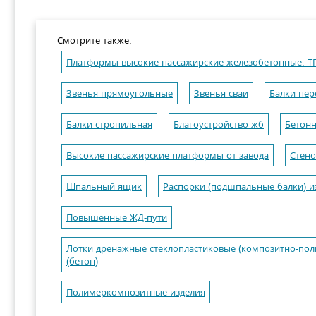
Смотрите также:
Платформы высокие пассажирские железобетонные. ТПР
Звенья прямоугольные
Звенья сваи
Балки пе
Балки стропильная
Благоустройство жб
Бетон
Высокие пассажирские платформы от завода
Стено
Шпальный ящик
Распорки (подшпальные балки) и
Повышенные ЖД-пути
Лотки дренажные стеклопластиковые (композитно-пол
(бетон)
Полимеркомпозитные изделия