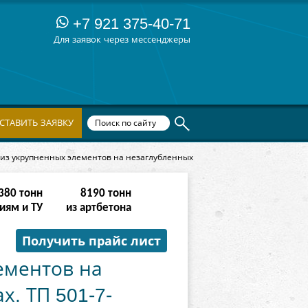
+7 921 375-40-71
Для заявок через мессенджеры
СТАВИТЬ ЗАЯВКУ
из укрупненных элементов на незаглубленных
764
тонн
16382
тонн
иям и ТУ
из артбетона
Получить прайс лист
ементов на
. ТП 501-7-