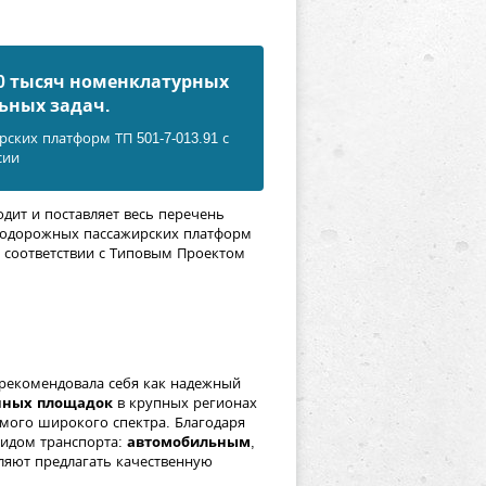
50 тысяч номенклатурных
ьных задач.
ских платформ ТП 501-7-013.91 с
сии
ит и поставляет весь перечень
знодорожных пассажирских платформ
 соответствии с Типовым Проектом
арекомендовала себя как надежный
енных площадок
в крупных регионах
мого широкого спектра. Благодаря
идом транспорта:
автомобильным
,
оляют предлагать качественную