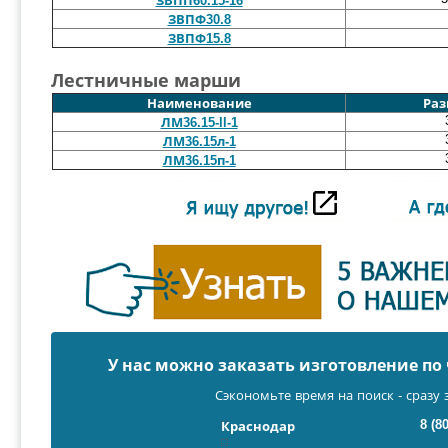
ЗВПП60.15-16
ЗВПФ30.8
ЗВПФ15.8
Лестничные марши
Наименование
Раз
ЛМ36.15-ll-1
ЛМ36.15л-1
ЛМ36.15п-1
У нас можно заказать изготовление п
Сэкономьте время на поиск - сразу 
8 (8
Краснодар